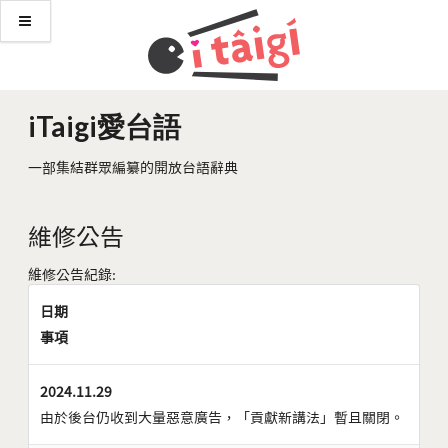
iTaigi愛台語
一部集結群眾編纂的開放台語辭典
維修公告
維修公告紀錄:
日期
事項
2024.11.29
由於後台仍收到大量惡意廣告，「貢獻新講法」暫且關閉。