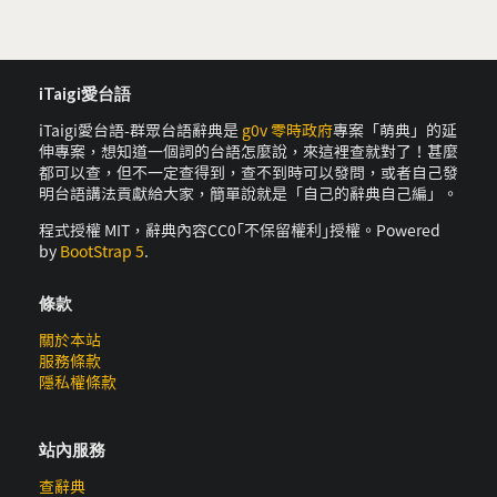
iTaigi愛台語
iTaigi愛台語-群眾台語辭典是
g0v 零時政府
專案「萌典」的延
伸專案，想知道一個詞的台語怎麼說，來這裡查就對了！甚麼
都可以查，但不一定查得到，查不到時可以發問，或者自己發
明台語講法貢獻給大家，簡單說就是「自己的辭典自己編」。
程式授權 MIT，辭典內容CC0｢不保留權利｣授權。Powered
by
BootStrap 5
.
條款
關於本站
服務條款
隱私權條款
站內服務
查辭典