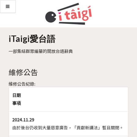
iTaigi愛台語
一部集結群眾編纂的開放台語辭典
維修公告
維修公告紀錄:
日期
事項
2024.11.29
由於後台仍收到大量惡意廣告，「貢獻新講法」暫且關閉。