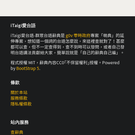
iTaigi愛台語
iTaigi愛台語-群眾台語辭典是
g0v 零時政府
專案「萌典」的延
伸專案，想知道一個詞的台語怎麼說，來這裡查就對了！甚麼
都可以查，但不一定查得到，查不到時可以發問，或者自己發
明台語講法貢獻給大家，簡單說就是「自己的辭典自己編」。
程式授權 MIT，辭典內容CC0｢不保留權利｣授權。Powered
by
BootStrap 5
.
條款
關於本站
服務條款
隱私權條款
站內服務
查辭典