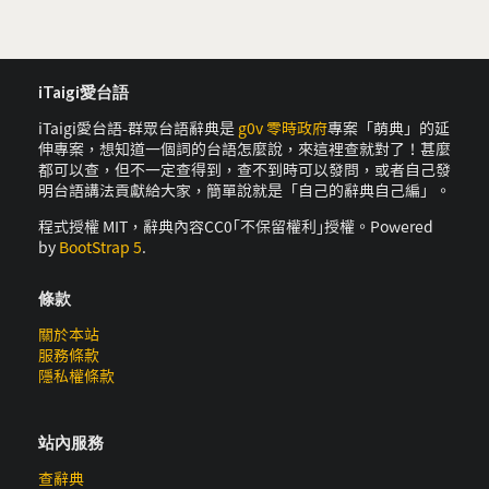
iTaigi愛台語
iTaigi愛台語-群眾台語辭典是
g0v 零時政府
專案「萌典」的延
伸專案，想知道一個詞的台語怎麼說，來這裡查就對了！甚麼
都可以查，但不一定查得到，查不到時可以發問，或者自己發
明台語講法貢獻給大家，簡單說就是「自己的辭典自己編」。
程式授權 MIT，辭典內容CC0｢不保留權利｣授權。Powered
by
BootStrap 5
.
條款
關於本站
服務條款
隱私權條款
站內服務
查辭典