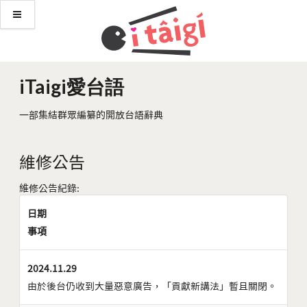
iTaigi愛台語
一部集結群眾編纂的開放台語辭典
維修公告
維修公告紀錄:
日期
事項
2024.11.29
由於後台仍收到大量惡意廣告，「貢獻新講法」暫且關閉。