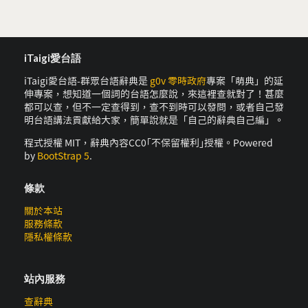
iTaigi愛台語
iTaigi愛台語-群眾台語辭典是
g0v 零時政府
專案「萌典」的延
伸專案，想知道一個詞的台語怎麼說，來這裡查就對了！甚麼
都可以查，但不一定查得到，查不到時可以發問，或者自己發
明台語講法貢獻給大家，簡單說就是「自己的辭典自己編」。
程式授權 MIT，辭典內容CC0｢不保留權利｣授權。Powered
by
BootStrap 5
.
條款
關於本站
服務條款
隱私權條款
站內服務
查辭典