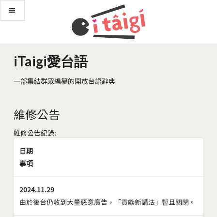
iTaigi愛台語
一部集結群眾編纂的開放台語辭典
維修公告
維修公告紀錄:
日期
事項
2024.11.29
由於後台仍收到大量惡意廣告，「貢獻新講法」暫且關閉。