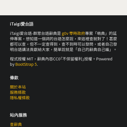
iTaigi愛台語
iTaigi愛台語-群眾台語辭典是
g0v 零時政府
專案「萌典」的延
伸專案，想知道一個詞的台語怎麼說，來這裡查就對了！甚麼
都可以查，但不一定查得到，查不到時可以發問，或者自己發
明台語講法貢獻給大家，簡單說就是「自己的辭典自己編」。
程式授權 MIT，辭典內容CC0｢不保留權利｣授權。Powered
by
BootStrap 5
.
條款
關於本站
服務條款
隱私權條款
站內服務
查辭典