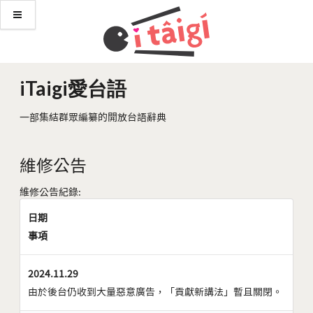
iTaigi愛台語
一部集結群眾編纂的開放台語辭典
維修公告
維修公告紀錄:
日期
事項
2024.11.29
由於後台仍收到大量惡意廣告，「貢獻新講法」暫且關閉。