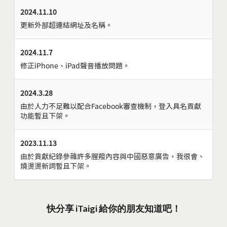
2024.11.10
更新外部超連結網址及名稱。
2024.11.7
修正iPhone、iPad聲音播放問題。
2024.3.28
由於人力不足難以配合Facebook審查機制，登入具名貢獻
功能暫且下架。
2023.11.13
由於貢獻紀錄參雜許多腥羶內容與中國惡意廣告，我很會、
燒燙燙新詞暫且下架。
快分享 iTaigi 給你的朋友知道吧！