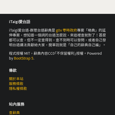
iTaigi愛台語
iTaigi愛台語-群眾台語辭典是
g0v 零時政府
專案「萌典」的延
伸專案，想知道一個詞的台語怎麼說，來這裡查就對了！甚麼
都可以查，但不一定查得到，查不到時可以發問，或者自己發
明台語講法貢獻給大家，簡單說就是「自己的辭典自己編」。
程式授權 MIT，辭典內容CC0｢不保留權利｣授權。Powered
by
BootStrap 5
.
條款
關於本站
服務條款
隱私權條款
站內服務
查辭典