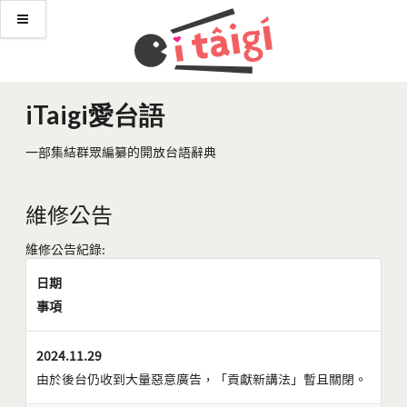
iTaigi愛台語
一部集結群眾編纂的開放台語辭典
維修公告
維修公告紀錄:
日期
事項
2024.11.29
由於後台仍收到大量惡意廣告，「貢獻新講法」暫且關閉。