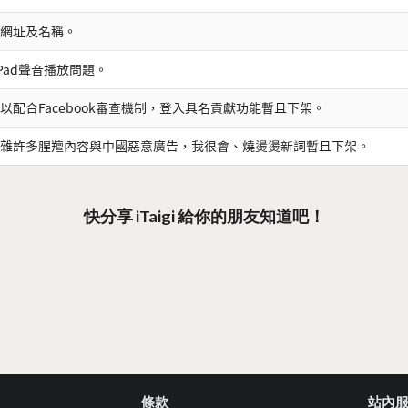
網址及名稱。
iPad聲音播放問題。
以配合Facebook審查機制，登入具名貢獻功能暫且下架。
雜許多腥羶內容與中國惡意廣告，我很會、燒燙燙新詞暫且下架。
快分享 iTaigi 給你的朋友知道吧！
條款
站內