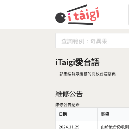
iTaigi愛台語
一部集結群眾編纂的開放台語辭典
維修公告
維修公告紀錄:
日期
事項
2024.11.29
由於後台仍收到