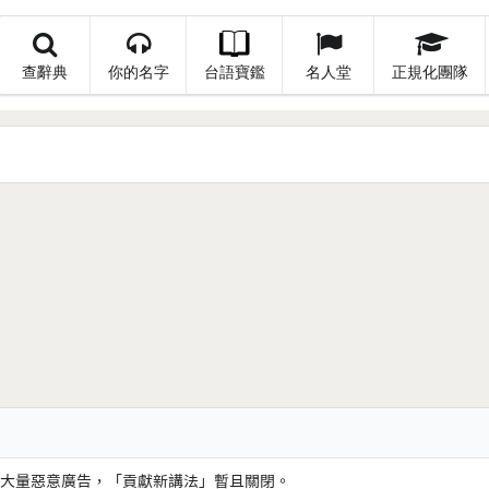
查辭典
你的名字
台語寶鑑
名人堂
正規化團隊
大量惡意廣告，「貢獻新講法」暫且關閉。