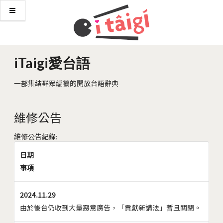
iTaigi愛台語
一部集結群眾編纂的開放台語辭典
維修公告
維修公告紀錄:
日期
事項
2024.11.29
由於後台仍收到大量惡意廣告，「貢獻新講法」暫且關閉。