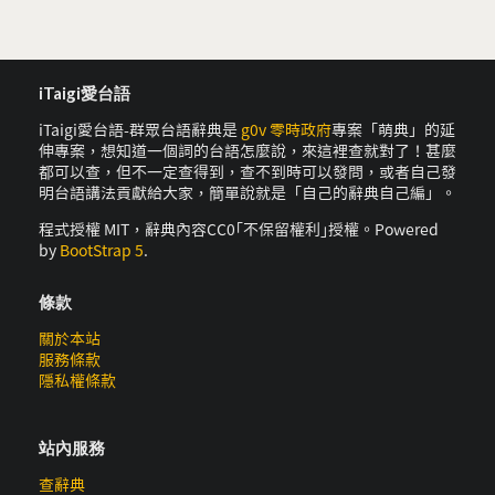
iTaigi愛台語
iTaigi愛台語-群眾台語辭典是
g0v 零時政府
專案「萌典」的延
伸專案，想知道一個詞的台語怎麼說，來這裡查就對了！甚麼
都可以查，但不一定查得到，查不到時可以發問，或者自己發
明台語講法貢獻給大家，簡單說就是「自己的辭典自己編」。
程式授權 MIT，辭典內容CC0｢不保留權利｣授權。Powered
by
BootStrap 5
.
條款
關於本站
服務條款
隱私權條款
站內服務
查辭典