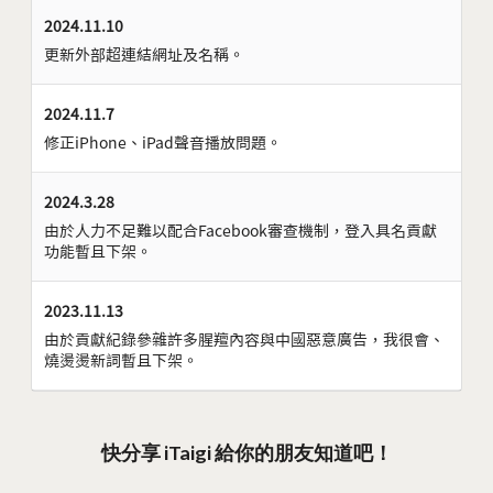
2024.11.10
更新外部超連結網址及名稱。
2024.11.7
修正iPhone、iPad聲音播放問題。
2024.3.28
由於人力不足難以配合Facebook審查機制，登入具名貢獻
功能暫且下架。
2023.11.13
由於貢獻紀錄參雜許多腥羶內容與中國惡意廣告，我很會、
燒燙燙新詞暫且下架。
快分享 iTaigi 給你的朋友知道吧！