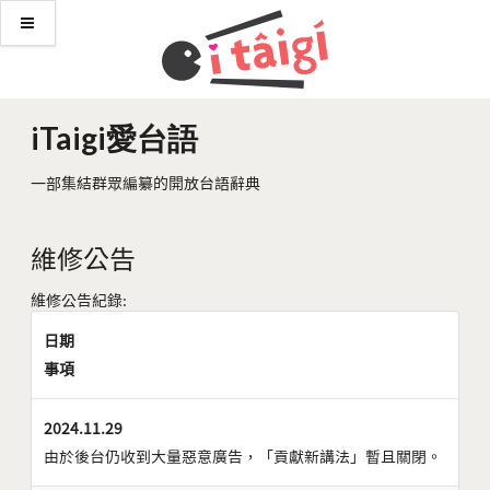
iTaigi愛台語
一部集結群眾編纂的開放台語辭典
維修公告
維修公告紀錄:
日期
事項
2024.11.29
由於後台仍收到大量惡意廣告，「貢獻新講法」暫且關閉。