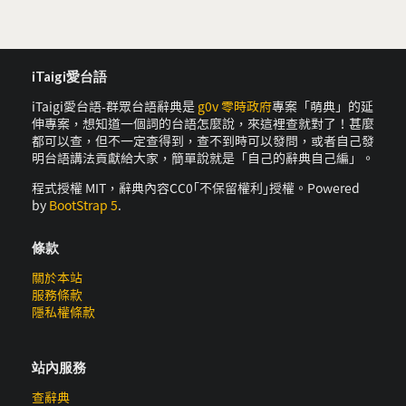
iTaigi愛台語
iTaigi愛台語-群眾台語辭典是
g0v 零時政府
專案「萌典」的延
伸專案，想知道一個詞的台語怎麼說，來這裡查就對了！甚麼
都可以查，但不一定查得到，查不到時可以發問，或者自己發
明台語講法貢獻給大家，簡單說就是「自己的辭典自己編」。
程式授權 MIT，辭典內容CC0｢不保留權利｣授權。Powered
by
BootStrap 5
.
條款
關於本站
服務條款
隱私權條款
站內服務
查辭典