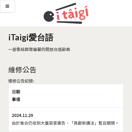
iTaigi愛台語
一部集結群眾編纂的開放台語辭典
維修公告
維修公告紀錄:
日期
事項
2024.11.29
由於後台仍收到大量惡意廣告，「貢獻新講法」暫且關閉。