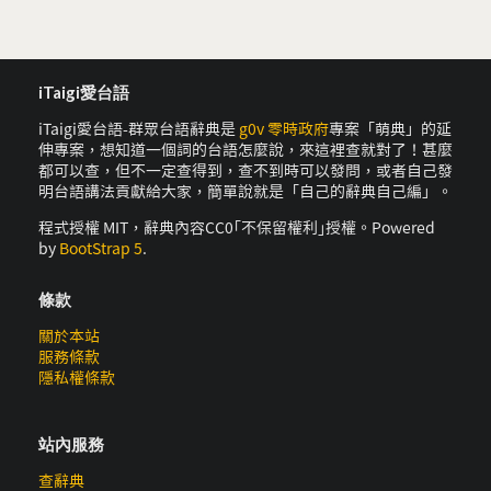
iTaigi愛台語
iTaigi愛台語-群眾台語辭典是
g0v 零時政府
專案「萌典」的延
伸專案，想知道一個詞的台語怎麼說，來這裡查就對了！甚麼
都可以查，但不一定查得到，查不到時可以發問，或者自己發
明台語講法貢獻給大家，簡單說就是「自己的辭典自己編」。
程式授權 MIT，辭典內容CC0｢不保留權利｣授權。Powered
by
BootStrap 5
.
條款
關於本站
服務條款
隱私權條款
站內服務
查辭典