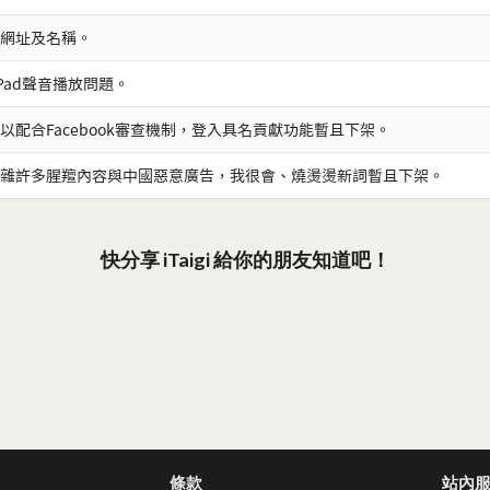
網址及名稱。
iPad聲音播放問題。
以配合Facebook審查機制，登入具名貢獻功能暫且下架。
雜許多腥羶內容與中國惡意廣告，我很會、燒燙燙新詞暫且下架。
快分享 iTaigi 給你的朋友知道吧！
條款
站內