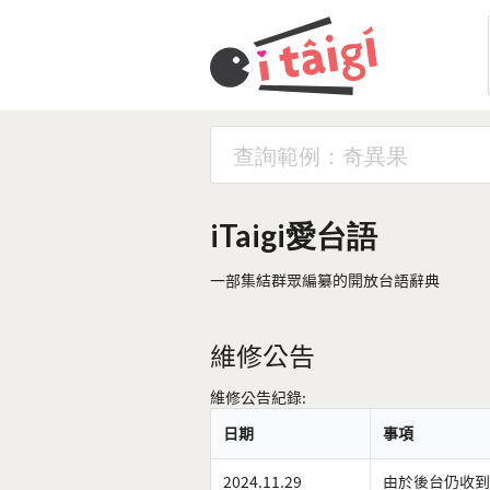
iTaigi愛台語
一部集結群眾編纂的開放台語辭典
維修公告
維修公告紀錄:
日期
事項
2024.11.29
由於後台仍收到