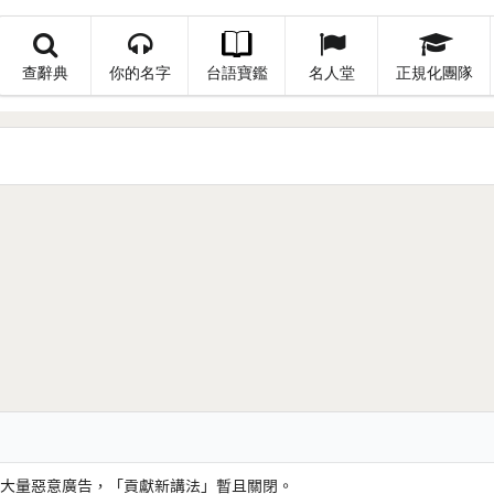
查辭典
你的名字
台語寶鑑
名人堂
正規化團隊
大量惡意廣告，「貢獻新講法」暫且關閉。