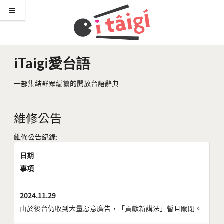
iTaigi愛台語
一部集結群眾編纂的開放台語辭典
維修公告
維修公告紀錄:
日期
事項
2024.11.29
由於後台仍收到大量惡意廣告，「貢獻新講法」暫且關閉。