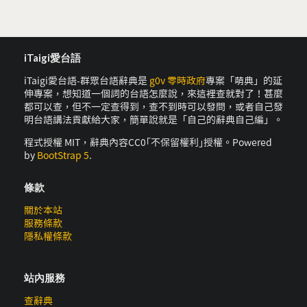
iTaigi愛台語
iTaigi愛台語-群眾台語辭典是
g0v 零時政府
專案「萌典」的延
伸專案，想知道一個詞的台語怎麼說，來這裡查就對了！甚麼
都可以查，但不一定查得到，查不到時可以發問，或者自己發
明台語講法貢獻給大家，簡單說就是「自己的辭典自己編」。
程式授權 MIT，辭典內容CC0｢不保留權利｣授權。Powered
by
BootStrap 5
.
條款
關於本站
服務條款
隱私權條款
站內服務
查辭典