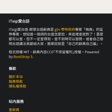
iTaigi愛台語
iTaigi愛台語-群眾台語辭典是
g0v 零時政府
專案「萌典」的延
伸專案，想知道一個詞的台語怎麼說，來這裡查就對了！甚麼
都可以查，但不一定查得到，查不到時可以發問，或者自己發
明台語講法貢獻給大家，簡單說就是「自己的辭典自己編」。
程式授權 MIT，辭典內容CC0｢不保留權利｣授權。Powered
by
BootStrap 5
.
條款
關於本站
服務條款
隱私權條款
站內服務
查辭典