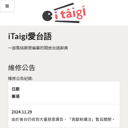
iTaigi愛台語
一部集結群眾編纂的開放台語辭典
維修公告
維修公告紀錄:
日期
事項
2024.11.29
由於後台仍收到大量惡意廣告，「貢獻新講法」暫且關閉。