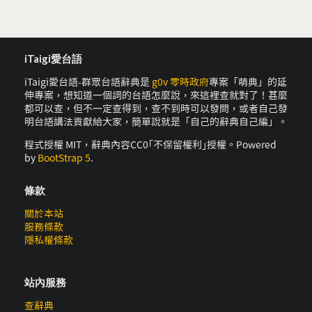
iTaigi愛台語
iTaigi愛台語-群眾台語辭典是
g0v 零時政府
專案「萌典」的延
伸專案，想知道一個詞的台語怎麼說，來這裡查就對了！甚麼
都可以查，但不一定查得到，查不到時可以發問，或者自己發
明台語講法貢獻給大家，簡單說就是「自己的辭典自己編」。
程式授權 MIT，辭典內容CC0｢不保留權利｣授權。Powered
by
BootStrap 5
.
條款
關於本站
服務條款
隱私權條款
站內服務
查辭典