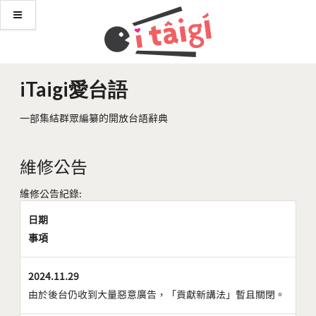
iTaigi愛台語
一部集結群眾編纂的開放台語辭典
維修公告
維修公告紀錄:
日期
事項
2024.11.29
由於後台仍收到大量惡意廣告，「貢獻新講法」暫且關閉。