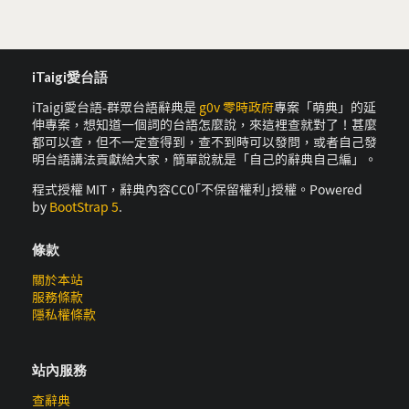
iTaigi愛台語
iTaigi愛台語-群眾台語辭典是
g0v 零時政府
專案「萌典」的延
伸專案，想知道一個詞的台語怎麼說，來這裡查就對了！甚麼
都可以查，但不一定查得到，查不到時可以發問，或者自己發
明台語講法貢獻給大家，簡單說就是「自己的辭典自己編」。
程式授權 MIT，辭典內容CC0｢不保留權利｣授權。Powered
by
BootStrap 5
.
條款
關於本站
服務條款
隱私權條款
站內服務
查辭典