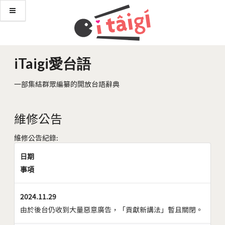
iTaigi愛台語
一部集結群眾編纂的開放台語辭典
維修公告
維修公告紀錄:
日期
事項
2024.11.29
由於後台仍收到大量惡意廣告，「貢獻新講法」暫且關閉。