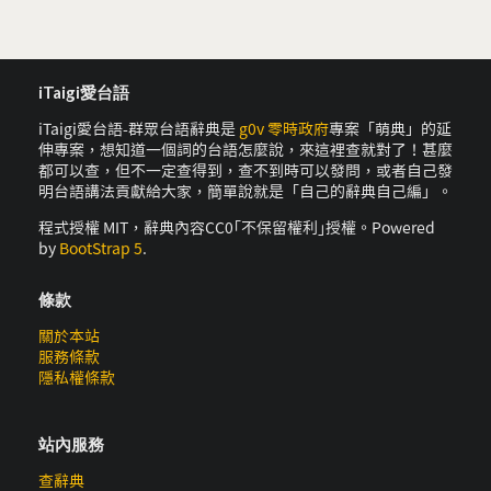
iTaigi愛台語
iTaigi愛台語-群眾台語辭典是
g0v 零時政府
專案「萌典」的延
伸專案，想知道一個詞的台語怎麼說，來這裡查就對了！甚麼
都可以查，但不一定查得到，查不到時可以發問，或者自己發
明台語講法貢獻給大家，簡單說就是「自己的辭典自己編」。
程式授權 MIT，辭典內容CC0｢不保留權利｣授權。Powered
by
BootStrap 5
.
條款
關於本站
服務條款
隱私權條款
站內服務
查辭典