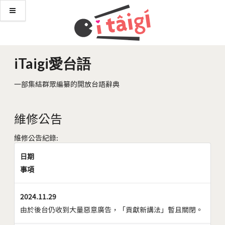
iTaigi愛台語
一部集結群眾編纂的開放台語辭典
維修公告
維修公告紀錄:
日期
事項
2024.11.29
由於後台仍收到大量惡意廣告，「貢獻新講法」暫且關閉。