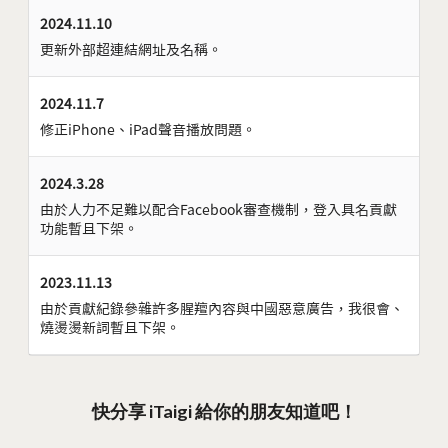
2024.11.10
更新外部超連結網址及名稱。
2024.11.7
修正iPhone、iPad聲音播放問題。
2024.3.28
由於人力不足難以配合Facebook審查機制，登入具名貢獻
功能暫且下架。
2023.11.13
由於貢獻紀錄參雜許多腥羶內容與中國惡意廣告，我很會、
燒燙燙新詞暫且下架。
快分享 iTaigi 給你的朋友知道吧！