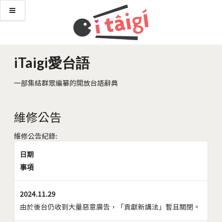
iTaigi愛台語
一部集結群眾編纂的開放台語辭典
維修公告
維修公告紀錄:
日期
事項
2024.11.29
由於後台仍收到大量惡意廣告，「貢獻新講法」暫且關閉。