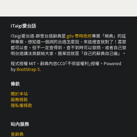
iTaigi愛台語
iTaigi愛台語-群眾台語辭典是
g0v 零時政府
專案「萌典」的延
伸專案，想知道一個詞的台語怎麼說，來這裡查就對了！甚麼
都可以查，但不一定查得到，查不到時可以發問，或者自己發
明台語講法貢獻給大家，簡單說就是「自己的辭典自己編」。
程式授權 MIT，辭典內容CC0｢不保留權利｣授權。Powered
by
BootStrap 5
.
條款
關於本站
服務條款
隱私權條款
站內服務
查辭典