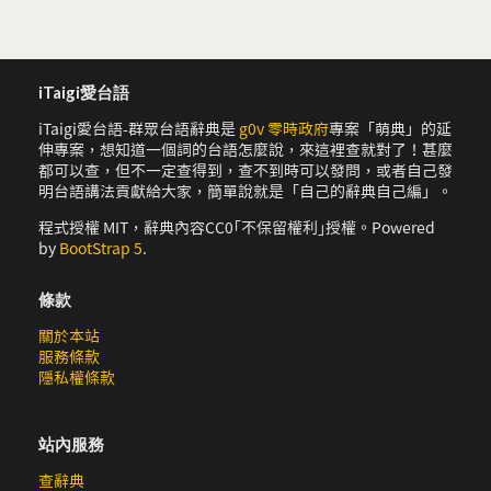
iTaigi愛台語
iTaigi愛台語-群眾台語辭典是
g0v 零時政府
專案「萌典」的延
伸專案，想知道一個詞的台語怎麼說，來這裡查就對了！甚麼
都可以查，但不一定查得到，查不到時可以發問，或者自己發
明台語講法貢獻給大家，簡單說就是「自己的辭典自己編」。
程式授權 MIT，辭典內容CC0｢不保留權利｣授權。Powered
by
BootStrap 5
.
條款
關於本站
服務條款
隱私權條款
站內服務
查辭典