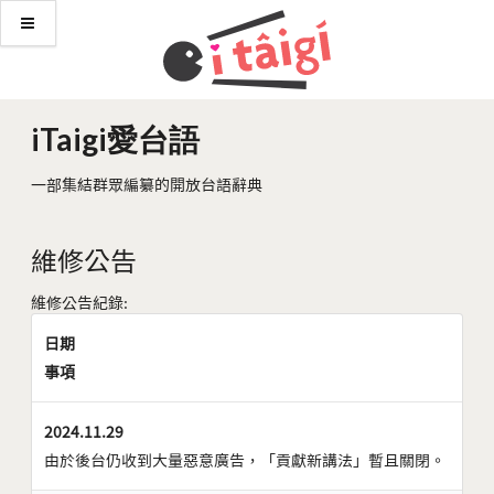
iTaigi愛台語
一部集結群眾編纂的開放台語辭典
維修公告
維修公告紀錄:
日期
事項
2024.11.29
由於後台仍收到大量惡意廣告，「貢獻新講法」暫且關閉。