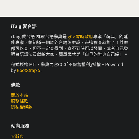
iTaigi愛台語
iTaigi愛台語-群眾台語辭典是
g0v 零時政府
專案「萌典」的延
伸專案，想知道一個詞的台語怎麼說，來這裡查就對了！甚麼
都可以查，但不一定查得到，查不到時可以發問，或者自己發
明台語講法貢獻給大家，簡單說就是「自己的辭典自己編」。
程式授權 MIT，辭典內容CC0｢不保留權利｣授權。Powered
by
BootStrap 5
.
條款
關於本站
服務條款
隱私權條款
站內服務
查辭典