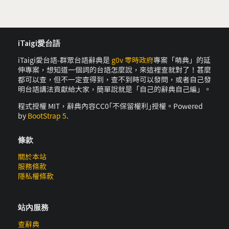
iTaigi愛台語
iTaigi愛台語-群眾台語辭典是
g0v 零時政府
專案「萌典」的延
伸專案，想知道一個詞的台語怎麼說，來這裡查就對了！甚麼
都可以查，但不一定查得到，查不到時可以發問，或者自己發
明台語講法貢獻給大家，簡單說就是「自己的辭典自己編」。
程式授權 MIT，辭典內容CC0｢不保留權利｣授權。Powered
by
BootStrap 5
.
條款
關於本站
服務條款
隱私權條款
站內服務
查辭典