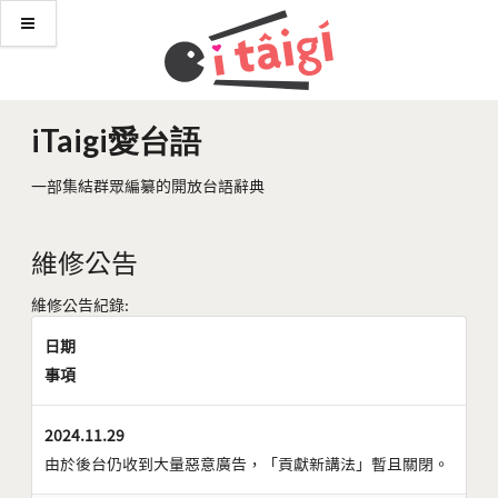
iTaigi愛台語
一部集結群眾編纂的開放台語辭典
維修公告
維修公告紀錄:
日期
事項
2024.11.29
由於後台仍收到大量惡意廣告，「貢獻新講法」暫且關閉。