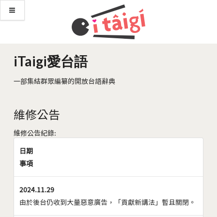
iTaigi愛台語
一部集結群眾編纂的開放台語辭典
維修公告
維修公告紀錄:
日期
事項
2024.11.29
由於後台仍收到大量惡意廣告，「貢獻新講法」暫且關閉。