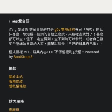
iTaigi愛台語
iTaigi愛台語-群眾台語辭典是
g0v 零時政府
專案「萌典」的延
伸專案，想知道一個詞的台語怎麼說，來這裡查就對了！甚麼
都可以查，但不一定查得到，查不到時可以發問，或者自己發
明台語講法貢獻給大家，簡單說就是「自己的辭典自己編」。
程式授權 MIT，辭典內容CC0｢不保留權利｣授權。Powered
by
BootStrap 5
.
條款
關於本站
服務條款
隱私權條款
站內服務
查辭典