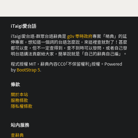
iTaigi愛台語
iTaigi愛台語-群眾台語辭典是
g0v 零時政府
專案「萌典」的延
伸專案，想知道一個詞的台語怎麼說，來這裡查就對了！甚麼
都可以查，但不一定查得到，查不到時可以發問，或者自己發
明台語講法貢獻給大家，簡單說就是「自己的辭典自己編」。
程式授權 MIT，辭典內容CC0｢不保留權利｣授權。Powered
by
BootStrap 5
.
條款
關於本站
服務條款
隱私權條款
站內服務
查辭典