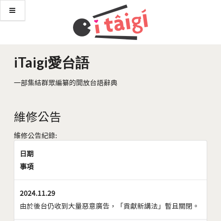
iTaigi愛台語
一部集結群眾編纂的開放台語辭典
維修公告
維修公告紀錄:
日期
事項
2024.11.29
由於後台仍收到大量惡意廣告，「貢獻新講法」暫且關閉。