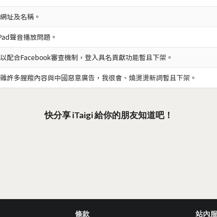
網址及名稱。
iPad聲音播放問題。
以配合Facebook審查機制，登入具名貢獻功能暫且下架。
雜許多腥羶內容與中國惡意廣告，我很會、燒燙燙新詞暫且下架。
快分享 iTaigi 給你的朋友知道吧！
條款
站內