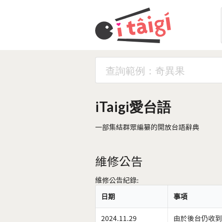
iTaigi愛台語
一部集結群眾編纂的開放台語辭典
維修公告
維修公告紀錄:
日期
事項
2024.11.29
由於後台仍收到