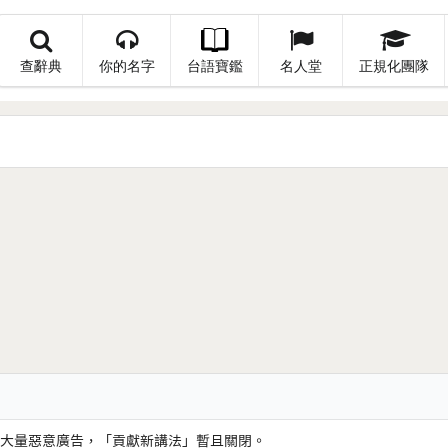
查辭典
你的名字
台語寶鑑
名人堂
正規化團隊
大量惡意廣告，「貢獻新講法」暫且關閉。