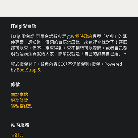
iTaigi愛台語
iTaigi愛台語-群眾台語辭典是
g0v 零時政府
專案「萌典」的延
伸專案，想知道一個詞的台語怎麼說，來這裡查就對了！甚麼
都可以查，但不一定查得到，查不到時可以發問，或者自己發
明台語講法貢獻給大家，簡單說就是「自己的辭典自己編」。
程式授權 MIT，辭典內容CC0｢不保留權利｣授權。Powered
by
BootStrap 5
.
條款
關於本站
服務條款
隱私權條款
站內服務
查辭典