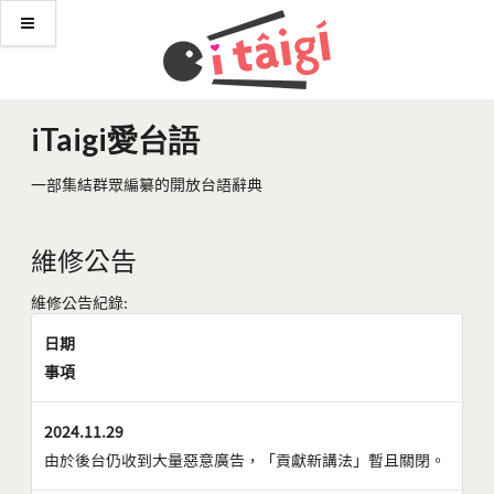
iTaigi愛台語
一部集結群眾編纂的開放台語辭典
維修公告
維修公告紀錄:
日期
事項
2024.11.29
由於後台仍收到大量惡意廣告，「貢獻新講法」暫且關閉。