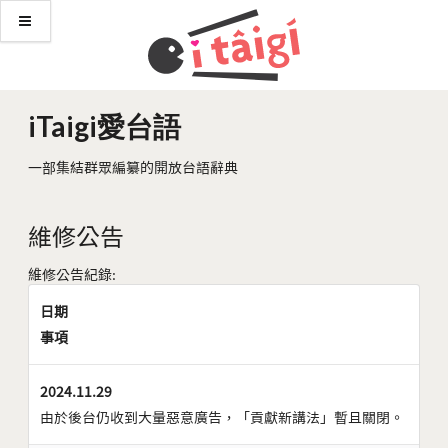
iTaigi愛台語
一部集結群眾編纂的開放台語辭典
維修公告
維修公告紀錄:
日期
事項
2024.11.29
由於後台仍收到大量惡意廣告，「貢獻新講法」暫且關閉。