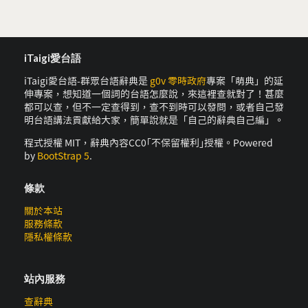
iTaigi愛台語
iTaigi愛台語-群眾台語辭典是
g0v 零時政府
專案「萌典」的延
伸專案，想知道一個詞的台語怎麼說，來這裡查就對了！甚麼
都可以查，但不一定查得到，查不到時可以發問，或者自己發
明台語講法貢獻給大家，簡單說就是「自己的辭典自己編」。
程式授權 MIT，辭典內容CC0｢不保留權利｣授權。Powered
by
BootStrap 5
.
條款
關於本站
服務條款
隱私權條款
站內服務
查辭典