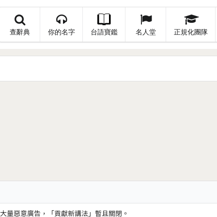
查辭典
你的名字
台語寶鑑
名人堂
正規化團隊
大量惡意廣告，「貢獻新講法」暫且關閉。