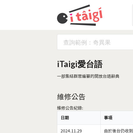
iTaigi愛台語
一部集結群眾編纂的開放台語辭典
維修公告
維修公告紀錄:
日期
事項
2024.11.29
由於後台仍收到