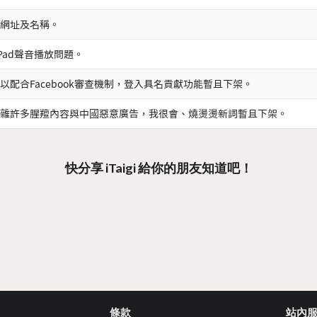
網址及名稱。
iPad聲音播放問題。
以配合Facebook審查機制，登入具名貢獻功能暫且下架。
雜許多腥羶內容與中國惡意廣告，我很會、燒燙燙新詞暫且下架。
快分享 iTaigi 給你的朋友知道吧！
條款
站內