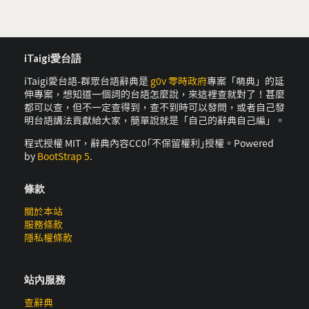
iTaigi愛台語
iTaigi愛台語-群眾台語辭典是
g0v 零時政府
專案「萌典」的延
伸專案，想知道一個詞的台語怎麼說，來這裡查就對了！甚麼
都可以查，但不一定查得到，查不到時可以發問，或者自己發
明台語講法貢獻給大家，簡單說就是「自己的辭典自己編」。
程式授權 MIT，辭典內容CC0｢不保留權利｣授權。Powered
by
BootStrap 5
.
條款
關於本站
服務條款
隱私權條款
站內服務
查辭典