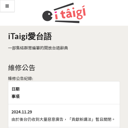
iTaigi愛台語
一部集結群眾編纂的開放台語辭典
維修公告
維修公告紀錄:
日期
事項
2024.11.29
由於後台仍收到大量惡意廣告，「貢獻新講法」暫且關閉。