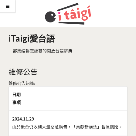
iTaigi愛台語
一部集結群眾編纂的開放台語辭典
維修公告
維修公告紀錄:
日期
事項
2024.11.29
由於後台仍收到大量惡意廣告，「貢獻新講法」暫且關閉。