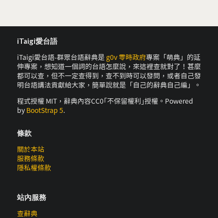
iTaigi愛台語
iTaigi愛台語-群眾台語辭典是
g0v 零時政府
專案「萌典」的延
伸專案，想知道一個詞的台語怎麼說，來這裡查就對了！甚麼
都可以查，但不一定查得到，查不到時可以發問，或者自己發
明台語講法貢獻給大家，簡單說就是「自己的辭典自己編」。
程式授權 MIT，辭典內容CC0｢不保留權利｣授權。Powered
by
BootStrap 5
.
條款
關於本站
服務條款
隱私權條款
站內服務
查辭典