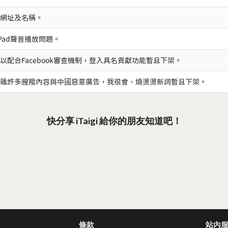
網址及名稱。
iPad聲音播放問題。
以配合Facebook審查機制，登入具名貢獻功能暫且下架。
雜許多腥羶內容與中國惡意廣告，我很會、燒燙燙新詞暫且下架。
快分享 iTaigi 給你的朋友知道吧！
條款
站內