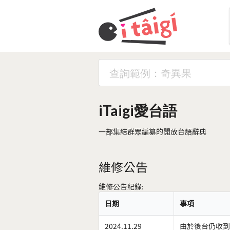
iTaigi愛台語
一部集結群眾編纂的開放台語辭典
維修公告
維修公告紀錄:
日期
事項
2024.11.29
由於後台仍收到