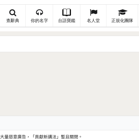
查辭典
你的名字
台語寶鑑
名人堂
正規化團隊
大量惡意廣告，「貢獻新講法」暫且關閉。