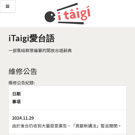
iTaigi愛台語
一部集結群眾編纂的開放台語辭典
維修公告
維修公告紀錄:
日期
事項
2024.11.29
由於後台仍收到大量惡意廣告，「貢獻新講法」暫且關閉。