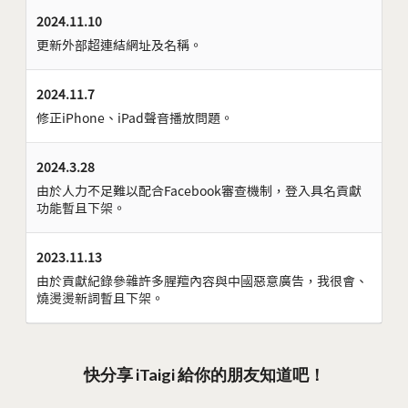
2024.11.10
更新外部超連結網址及名稱。
2024.11.7
修正iPhone、iPad聲音播放問題。
2024.3.28
由於人力不足難以配合Facebook審查機制，登入具名貢獻
功能暫且下架。
2023.11.13
由於貢獻紀錄參雜許多腥羶內容與中國惡意廣告，我很會、
燒燙燙新詞暫且下架。
快分享 iTaigi 給你的朋友知道吧！