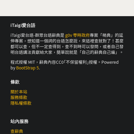
iTaigi愛台語
iTaigi愛台語-群眾台語辭典是
g0v 零時政府
專案「萌典」的延
伸專案，想知道一個詞的台語怎麼說，來這裡查就對了！甚麼
都可以查，但不一定查得到，查不到時可以發問，或者自己發
明台語講法貢獻給大家，簡單說就是「自己的辭典自己編」。
程式授權 MIT，辭典內容CC0｢不保留權利｣授權。Powered
by
BootStrap 5
.
條款
關於本站
服務條款
隱私權條款
站內服務
查辭典