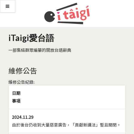
iTaigi愛台語
一部集結群眾編纂的開放台語辭典
維修公告
維修公告紀錄:
日期
事項
2024.11.29
由於後台仍收到大量惡意廣告，「貢獻新講法」暫且關閉。