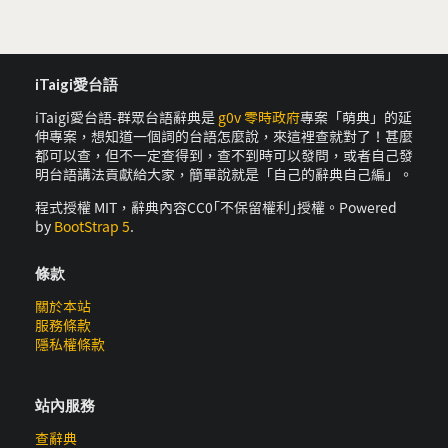
iTaigi愛台語
iTaigi愛台語-群眾台語辭典是
g0v 零時政府
專案「萌典」的延
伸專案，想知道一個詞的台語怎麼說，來這裡查就對了！甚麼
都可以查，但不一定查得到，查不到時可以發問，或者自己發
明台語講法貢獻給大家，簡單說就是「自己的辭典自己編」。
程式授權 MIT，辭典內容CC0｢不保留權利｣授權。Powered
by
BootStrap 5
.
條款
關於本站
服務條款
隱私權條款
站內服務
查辭典