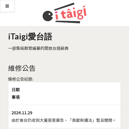
iTaigi愛台語
一部集結群眾編纂的開放台語辭典
維修公告
維修公告紀錄:
日期
事項
2024.11.29
由於後台仍收到大量惡意廣告，「貢獻新講法」暫且關閉。