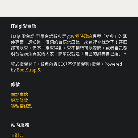
iTaigi愛台語
iTaigi愛台語-群眾台語辭典是
g0v 零時政府
專案「萌典」的延
伸專案，想知道一個詞的台語怎麼說，來這裡查就對了！甚麼
都可以查，但不一定查得到，查不到時可以發問，或者自己發
明台語講法貢獻給大家，簡單說就是「自己的辭典自己編」。
程式授權 MIT，辭典內容CC0｢不保留權利｣授權。Powered
by
BootStrap 5
.
條款
關於本站
服務條款
隱私權條款
站內服務
查辭典