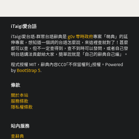
iTaigi愛台語
iTaigi愛台語-群眾台語辭典是
g0v 零時政府
專案「萌典」的延
伸專案，想知道一個詞的台語怎麼說，來這裡查就對了！甚麼
都可以查，但不一定查得到，查不到時可以發問，或者自己發
明台語講法貢獻給大家，簡單說就是「自己的辭典自己編」。
程式授權 MIT，辭典內容CC0｢不保留權利｣授權。Powered
by
BootStrap 5
.
條款
關於本站
服務條款
隱私權條款
站內服務
查辭典