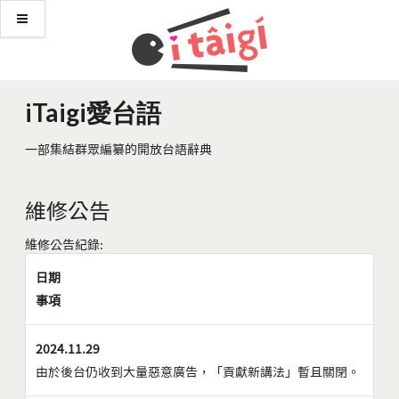
iTaigi愛台語
一部集結群眾編纂的開放台語辭典
維修公告
維修公告紀錄:
日期
事項
2024.11.29
由於後台仍收到大量惡意廣告，「貢獻新講法」暫且關閉。