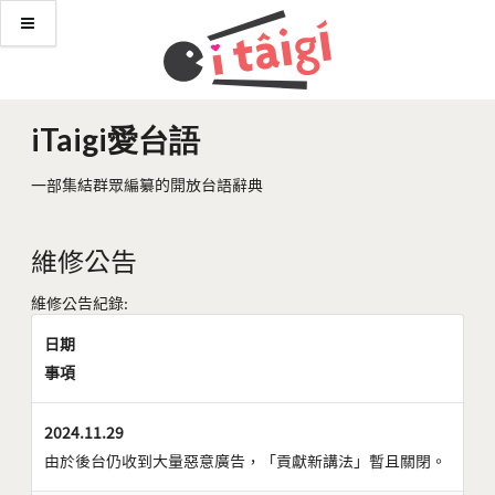
iTaigi愛台語
一部集結群眾編纂的開放台語辭典
維修公告
維修公告紀錄:
日期
事項
2024.11.29
由於後台仍收到大量惡意廣告，「貢獻新講法」暫且關閉。