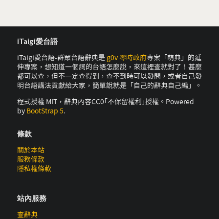
iTaigi愛台語
iTaigi愛台語-群眾台語辭典是
g0v 零時政府
專案「萌典」的延
伸專案，想知道一個詞的台語怎麼說，來這裡查就對了！甚麼
都可以查，但不一定查得到，查不到時可以發問，或者自己發
明台語講法貢獻給大家，簡單說就是「自己的辭典自己編」。
程式授權 MIT，辭典內容CC0｢不保留權利｣授權。Powered
by
BootStrap 5
.
條款
關於本站
服務條款
隱私權條款
站內服務
查辭典