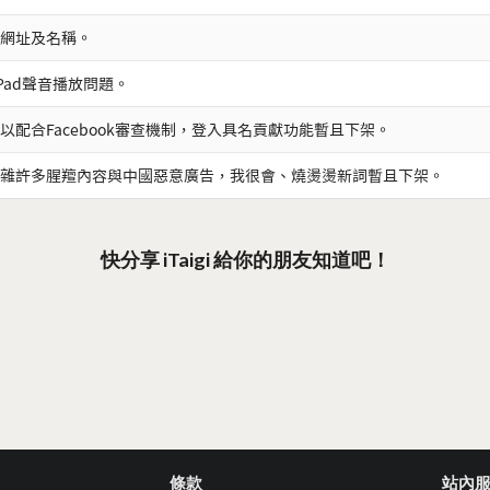
網址及名稱。
iPad聲音播放問題。
以配合Facebook審查機制，登入具名貢獻功能暫且下架。
雜許多腥羶內容與中國惡意廣告，我很會、燒燙燙新詞暫且下架。
快分享 iTaigi 給你的朋友知道吧！
條款
站內