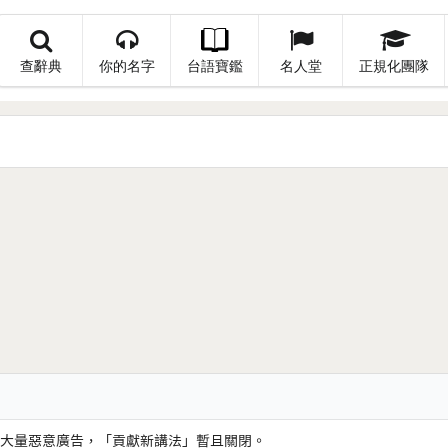
查辭典
你的名字
台語寶鑑
名人堂
正規化團隊
大量惡意廣告，「貢獻新講法」暫且關閉。