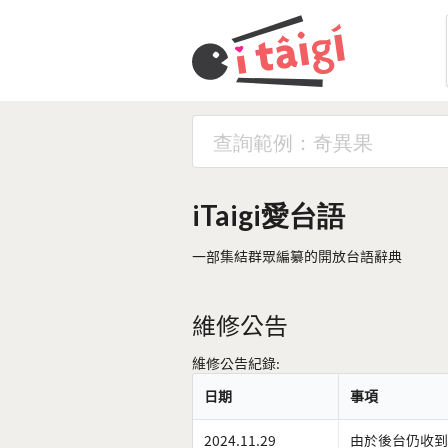
iTaigi愛台語
一部集結群眾編纂的開放台語辭典
維修公告
維修公告紀錄:
日期
事項
2024.11.29
由於後台仍收到