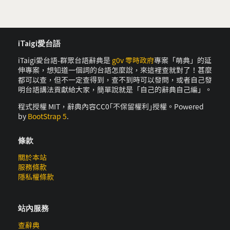
iTaigi愛台語
iTaigi愛台語-群眾台語辭典是
g0v 零時政府
專案「萌典」的延
伸專案，想知道一個詞的台語怎麼說，來這裡查就對了！甚麼
都可以查，但不一定查得到，查不到時可以發問，或者自己發
明台語講法貢獻給大家，簡單說就是「自己的辭典自己編」。
程式授權 MIT，辭典內容CC0｢不保留權利｣授權。Powered
by
BootStrap 5
.
條款
關於本站
服務條款
隱私權條款
站內服務
查辭典