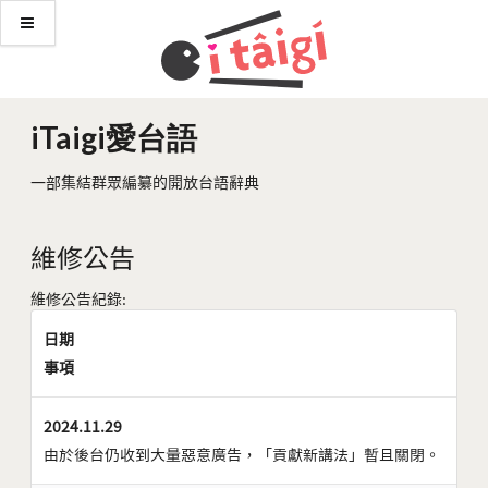
iTaigi愛台語
一部集結群眾編纂的開放台語辭典
維修公告
維修公告紀錄:
日期
事項
2024.11.29
由於後台仍收到大量惡意廣告，「貢獻新講法」暫且關閉。