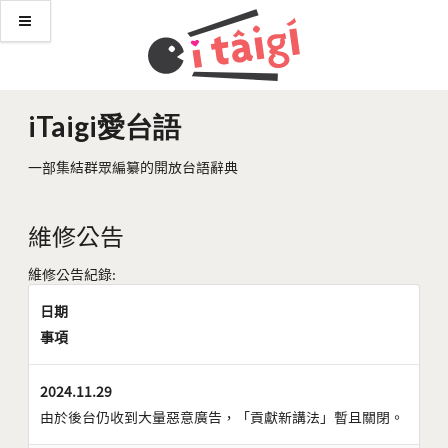
iTaigi愛台語
一部集結群眾編纂的開放台語辭典
維修公告
維修公告紀錄:
日期
事項
2024.11.29
由於後台仍收到大量惡意廣告，「貢獻新講法」暫且關閉。