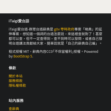
iTaigi愛台語
iTaigi愛台語-群眾台語辭典是
g0v 零時政府
專案「萌典」的延
伸專案，想知道一個詞的台語怎麼說，來這裡查就對了！甚麼
都可以查，但不一定查得到，查不到時可以發問，或者自己發
明台語講法貢獻給大家，簡單說就是「自己的辭典自己編」。
程式授權 MIT，辭典內容CC0｢不保留權利｣授權。Powered
by
BootStrap 5
.
條款
關於本站
服務條款
隱私權條款
站內服務
查辭典