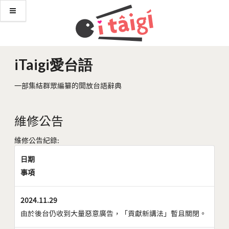
iTaigi愛台語
一部集結群眾編纂的開放台語辭典
維修公告
維修公告紀錄:
日期
事項
2024.11.29
由於後台仍收到大量惡意廣告，「貢獻新講法」暫且關閉。