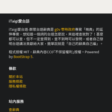
iTaigi愛台語
iTaigi愛台語-群眾台語辭典是
g0v 零時政府
專案「萌典」的延
伸專案，想知道一個詞的台語怎麼說，來這裡查就對了！甚麼
都可以查，但不一定查得到，查不到時可以發問，或者自己發
明台語講法貢獻給大家，簡單說就是「自己的辭典自己編」。
程式授權 MIT，辭典內容CC0｢不保留權利｣授權。Powered
by
BootStrap 5
.
條款
關於本站
服務條款
隱私權條款
站內服務
查辭典