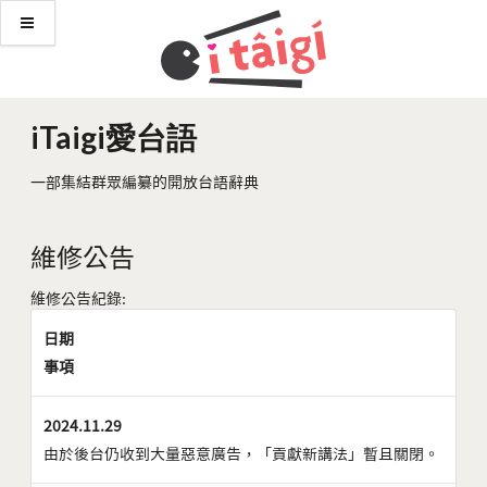
iTaigi愛台語
一部集結群眾編纂的開放台語辭典
維修公告
維修公告紀錄:
日期
事項
2024.11.29
由於後台仍收到大量惡意廣告，「貢獻新講法」暫且關閉。