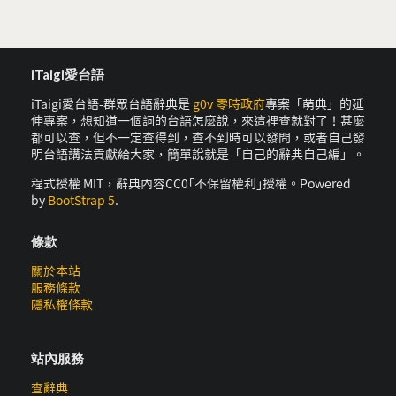
iTaigi愛台語
iTaigi愛台語-群眾台語辭典是
g0v 零時政府
專案「萌典」的延
伸專案，想知道一個詞的台語怎麼說，來這裡查就對了！甚麼
都可以查，但不一定查得到，查不到時可以發問，或者自己發
明台語講法貢獻給大家，簡單說就是「自己的辭典自己編」。
程式授權 MIT，辭典內容CC0｢不保留權利｣授權。Powered
by
BootStrap 5
.
條款
關於本站
服務條款
隱私權條款
站內服務
查辭典