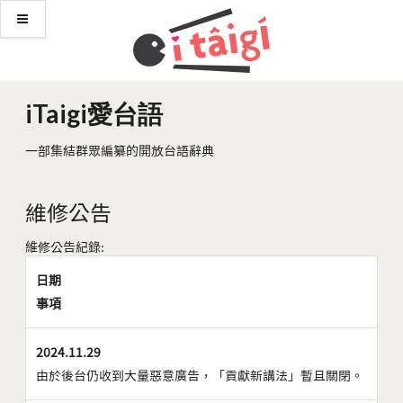
iTaigi愛台語
一部集結群眾編纂的開放台語辭典
維修公告
維修公告紀錄:
日期
事項
2024.11.29
由於後台仍收到大量惡意廣告，「貢獻新講法」暫且關閉。