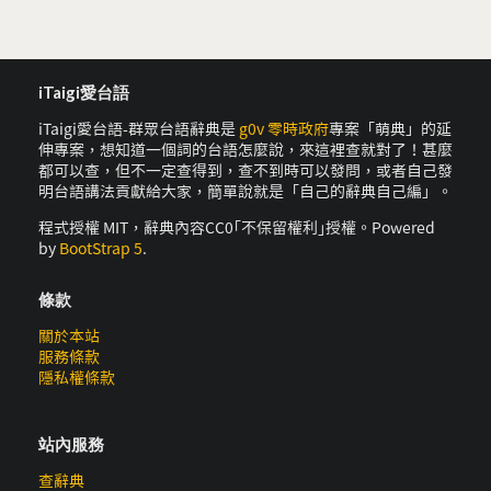
iTaigi愛台語
iTaigi愛台語-群眾台語辭典是
g0v 零時政府
專案「萌典」的延
伸專案，想知道一個詞的台語怎麼說，來這裡查就對了！甚麼
都可以查，但不一定查得到，查不到時可以發問，或者自己發
明台語講法貢獻給大家，簡單說就是「自己的辭典自己編」。
程式授權 MIT，辭典內容CC0｢不保留權利｣授權。Powered
by
BootStrap 5
.
條款
關於本站
服務條款
隱私權條款
站內服務
查辭典