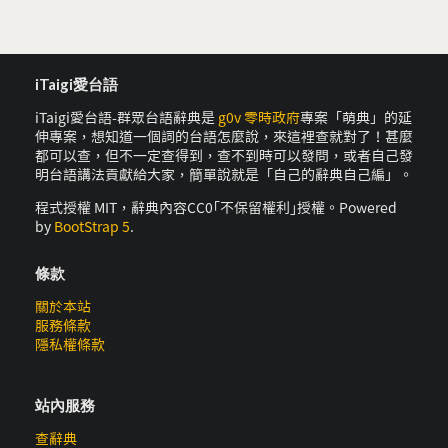
iTaigi愛台語
iTaigi愛台語-群眾台語辭典是
g0v 零時政府
專案「萌典」的延
伸專案，想知道一個詞的台語怎麼說，來這裡查就對了！甚麼
都可以查，但不一定查得到，查不到時可以發問，或者自己發
明台語講法貢獻給大家，簡單說就是「自己的辭典自己編」。
程式授權 MIT，辭典內容CC0｢不保留權利｣授權。Powered
by
BootStrap 5
.
條款
關於本站
服務條款
隱私權條款
站內服務
查辭典