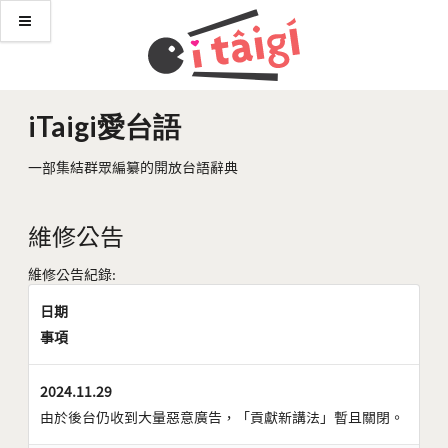
iTaigi愛台語
一部集結群眾編纂的開放台語辭典
維修公告
維修公告紀錄:
日期
事項
2024.11.29
由於後台仍收到大量惡意廣告，「貢獻新講法」暫且關閉。