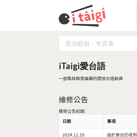
iTaigi愛台語
一部集結群眾編纂的開放台語辭典
維修公告
維修公告紀錄:
日期
事項
2024.11.29
由於後台仍收到