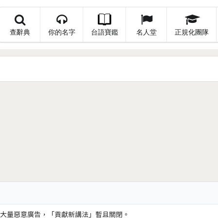
查辭典
你的名字
台語寶鑑
名人堂
正規化團隊
大量惡意廣告，「貢獻新講法」暫且關閉。