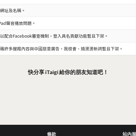
網址及名稱。
iPad聲音播放問題。
以配合Facebook審查機制，登入具名貢獻功能暫且下架。
雜許多腥羶內容與中國惡意廣告，我很會、燒燙燙新詞暫且下架。
快分享 iTaigi 給你的朋友知道吧！
條款
站內