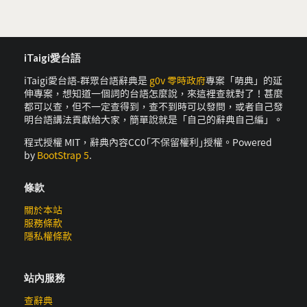
iTaigi愛台語
iTaigi愛台語-群眾台語辭典是
g0v 零時政府
專案「萌典」的延
伸專案，想知道一個詞的台語怎麼說，來這裡查就對了！甚麼
都可以查，但不一定查得到，查不到時可以發問，或者自己發
明台語講法貢獻給大家，簡單說就是「自己的辭典自己編」。
程式授權 MIT，辭典內容CC0｢不保留權利｣授權。Powered
by
BootStrap 5
.
條款
關於本站
服務條款
隱私權條款
站內服務
查辭典