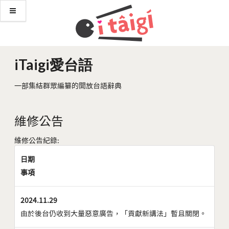
iTaigi愛台語
一部集結群眾編纂的開放台語辭典
維修公告
維修公告紀錄:
日期
事項
2024.11.29
由於後台仍收到大量惡意廣告，「貢獻新講法」暫且關閉。