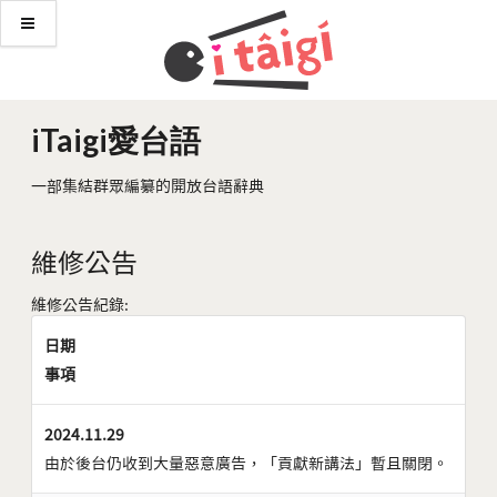
iTaigi愛台語
一部集結群眾編纂的開放台語辭典
維修公告
維修公告紀錄:
日期
事項
2024.11.29
由於後台仍收到大量惡意廣告，「貢獻新講法」暫且關閉。