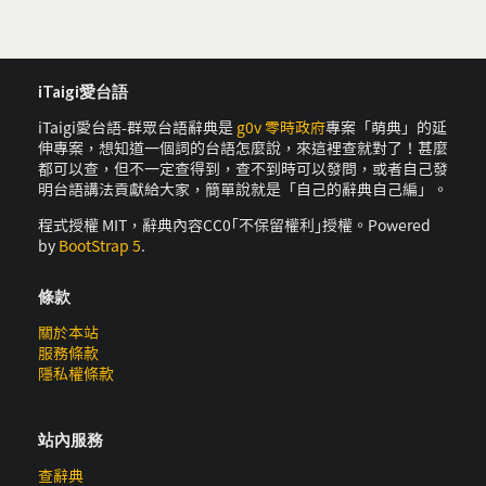
iTaigi愛台語
iTaigi愛台語-群眾台語辭典是
g0v 零時政府
專案「萌典」的延
伸專案，想知道一個詞的台語怎麼說，來這裡查就對了！甚麼
都可以查，但不一定查得到，查不到時可以發問，或者自己發
明台語講法貢獻給大家，簡單說就是「自己的辭典自己編」。
程式授權 MIT，辭典內容CC0｢不保留權利｣授權。Powered
by
BootStrap 5
.
條款
關於本站
服務條款
隱私權條款
站內服務
查辭典