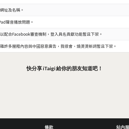
網址及名稱。
iPad聲音播放問題。
以配合Facebook審查機制，登入具名貢獻功能暫且下架。
雜許多腥羶內容與中國惡意廣告，我很會、燒燙燙新詞暫且下架。
快分享 iTaigi 給你的朋友知道吧！
條款
站內