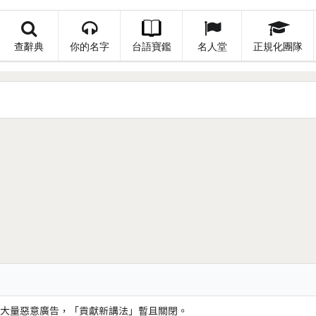
查辭典
你的名字
台語寶鑑
名人堂
正規化團隊
大量惡意廣告，「貢獻新講法」暫且關閉。