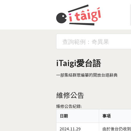
iTaigi愛台語
一部集結群眾編纂的開放台語辭典
維修公告
維修公告紀錄:
日期
事項
2024.11.29
由於後台仍收到