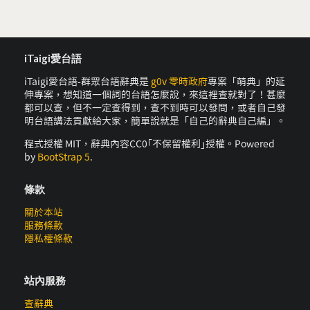
iTaigi愛台語
iTaigi愛台語-群眾台語辭典是
g0v 零時政府
專案「萌典」的延
伸專案，想知道一個詞的台語怎麼說，來這裡查就對了！甚麼
都可以查，但不一定查得到，查不到時可以發問，或者自己發
明台語講法貢獻給大家，簡單說就是「自己的辭典自己編」。
程式授權 MIT，辭典內容CC0｢不保留權利｣授權。Powered
by
BootStrap 5
.
條款
關於本站
服務條款
隱私權條款
站內服務
查辭典