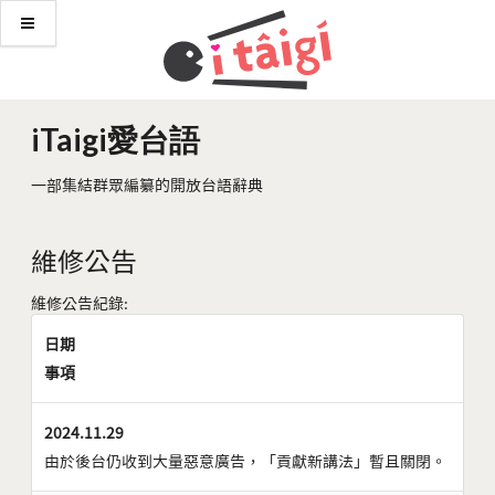
iTaigi愛台語
一部集結群眾編纂的開放台語辭典
維修公告
維修公告紀錄:
日期
事項
2024.11.29
由於後台仍收到大量惡意廣告，「貢獻新講法」暫且關閉。