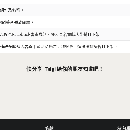
網址及名稱。
iPad聲音播放問題。
以配合Facebook審查機制，登入具名貢獻功能暫且下架。
雜許多腥羶內容與中國惡意廣告，我很會、燒燙燙新詞暫且下架。
快分享 iTaigi 給你的朋友知道吧！
條款
站內