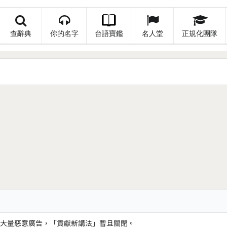
查辭典
你的名字
台語寶鑑
名人堂
正規化團隊
大量惡意廣告，「貢獻新講法」暫且關閉。