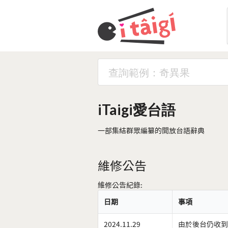
iTaigi愛台語
一部集結群眾編纂的開放台語辭典
維修公告
維修公告紀錄:
日期
事項
2024.11.29
由於後台仍收到