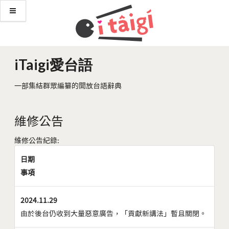
iTaigi愛台語
一部集結群眾編纂的開放台語辭典
維修公告
維修公告紀錄:
日期
事項
2024.11.29
由於後台仍收到大量惡意廣告，「貢獻新講法」暫且關閉。