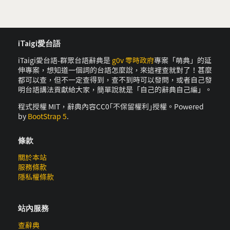
iTaigi愛台語
iTaigi愛台語-群眾台語辭典是
g0v 零時政府
專案「萌典」的延
伸專案，想知道一個詞的台語怎麼說，來這裡查就對了！甚麼
都可以查，但不一定查得到，查不到時可以發問，或者自己發
明台語講法貢獻給大家，簡單說就是「自己的辭典自己編」。
程式授權 MIT，辭典內容CC0｢不保留權利｣授權。Powered
by
BootStrap 5
.
條款
關於本站
服務條款
隱私權條款
站內服務
查辭典