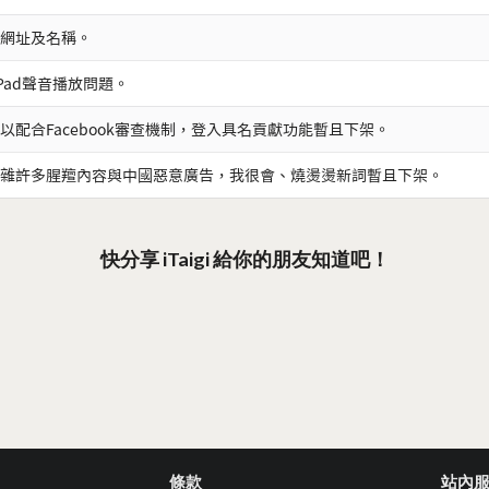
網址及名稱。
iPad聲音播放問題。
以配合Facebook審查機制，登入具名貢獻功能暫且下架。
雜許多腥羶內容與中國惡意廣告，我很會、燒燙燙新詞暫且下架。
快分享 iTaigi 給你的朋友知道吧！
條款
站內