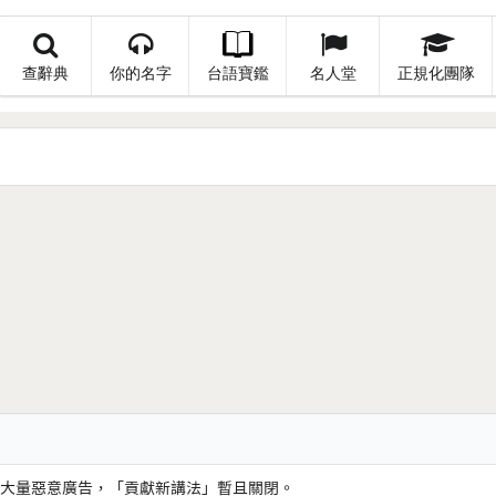
查辭典
你的名字
台語寶鑑
名人堂
正規化團隊
大量惡意廣告，「貢獻新講法」暫且關閉。