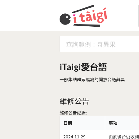
iTaigi愛台語
一部集結群眾編纂的開放台語辭典
維修公告
維修公告紀錄:
日期
事項
2024.11.29
由於後台仍收到