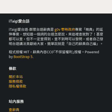
iTaigi愛台語
iTaigi愛台語-群眾台語辭典是
g0v 零時政府
專案「萌典」的延
伸專案，想知道一個詞的台語怎麼說，來這裡查就對了！甚麼
都可以查，但不一定查得到，查不到時可以發問，或者自己發
明台語講法貢獻給大家，簡單說就是「自己的辭典自己編」。
程式授權 MIT，辭典內容CC0｢不保留權利｣授權。Powered
by
BootStrap 5
.
條款
關於本站
服務條款
隱私權條款
站內服務
查辭典