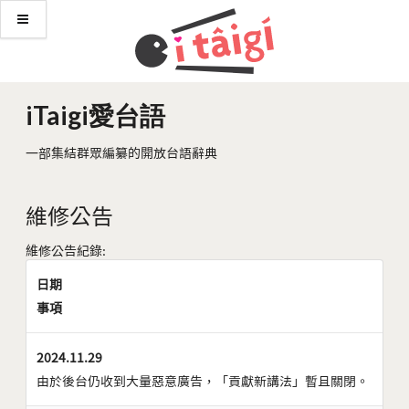
iTaigi愛台語
一部集結群眾編纂的開放台語辭典
維修公告
維修公告紀錄:
日期
事項
2024.11.29
由於後台仍收到大量惡意廣告，「貢獻新講法」暫且關閉。